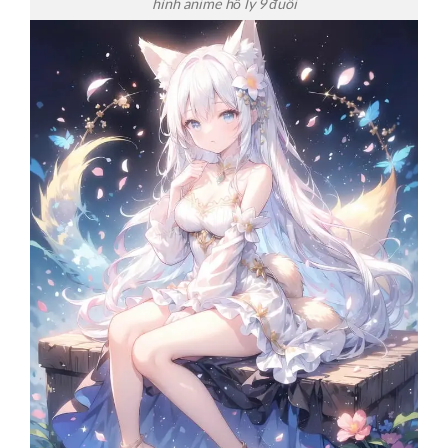
hình anime hồ ly 9 đuôi