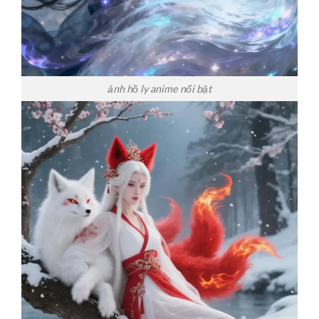
ảnh hồ ly anime nổi bật