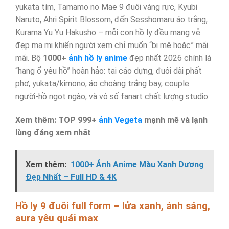
yukata tím, Tamamo no Mae 9 đuôi vàng rực, Kyubi
Naruto, Ahri Spirit Blossom, đến Sesshomaru áo trắng,
Kurama Yu Yu Hakusho – mỗi con hồ ly đều mang vẻ
đẹp ma mị khiến người xem chỉ muốn “bị mê hoặc” mãi
mãi. Bộ
1000+
ảnh hồ ly anime
đẹp nhất 2026 chính là
“hang ổ yêu hồ” hoàn hảo: tai cáo dựng, đuôi dài phất
phơ, yukata/kimono, áo choàng trắng bay, couple
người-hồ ngọt ngào, và vô số fanart chất lượng studio.
Xem thêm: TOP 999+
ảnh Vegeta
mạnh mẽ và lạnh
lùng đáng xem nhất
Xem thêm:
1000+ Ảnh Anime Màu Xanh Dương
Đẹp Nhất – Full HD & 4K
Hồ ly 9 đuôi full form – lửa xanh, ánh sáng,
aura yêu quái max