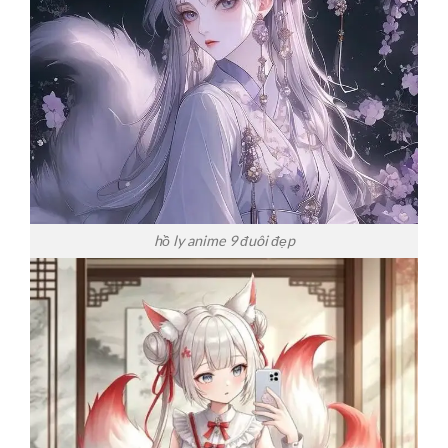
hồ ly anime 9 đuôi đẹp