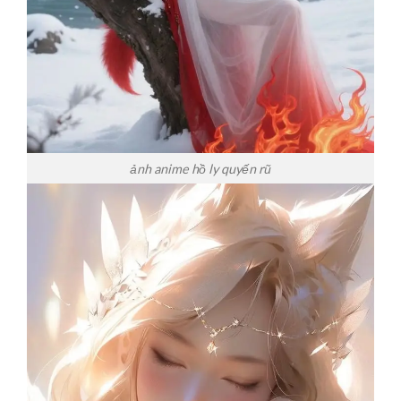
ảnh anime hồ ly quyến rũ