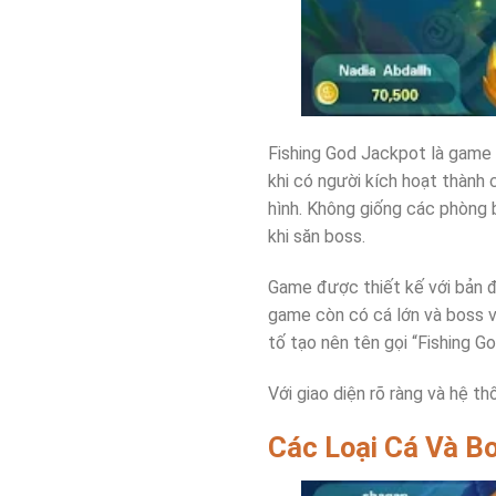
Fishing God Jackpot là game b
khi có người kích hoạt thành 
hình. Không giống các phòng 
khi săn boss.
Game được thiết kế với bản đồ
game còn có cá lớn và boss vớ
tố tạo nên tên gọi “Fishing Go
Với giao diện rõ ràng và hệ t
Các Loại Cá Và B