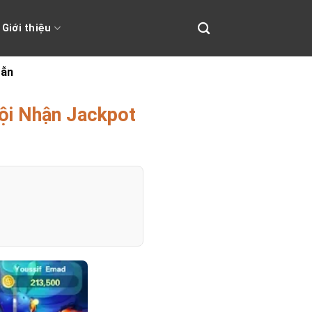
Giới thiệu
Dẫn
ội Nhận Jackpot