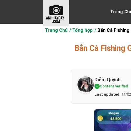
Chuyển
đến
Trang Ch
nội
dung
Trang Chủ
Tổng hợp
Bắn Cá Fishing
Bắn Cá Fishing
Diễm Quỳnh
Content verified
Last updated:
11/02