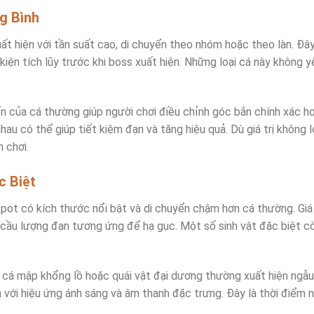
g Bình
ất hiện với tần suất cao, di chuyển theo nhóm hoặc theo làn. Đâ
 kiện tích lũy trước khi boss xuất hiện. Những loại cá này không
 của cá thường giúp người chơi điều chỉnh góc bắn chính xác hơn
hau có thể giúp tiết kiệm đạn và tăng hiệu quả. Dù giá trị không 
 chơi.
c Biệt
kpot có kích thước nổi bật và di chuyển chậm hơn cá thường. Giá
cầu lượng đạn tương ứng để hạ gục. Một số sinh vật đặc biệt còn
 cá mập khổng lồ hoặc quái vật đại dương thường xuất hiện ngẫu n
 với hiệu ứng ánh sáng và âm thanh đặc trưng. Đây là thời điểm n