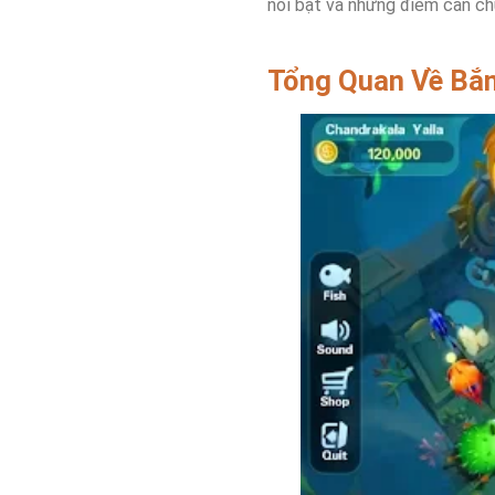
nổi bật và những điểm cần chú
Tổng Quan Về Bắn