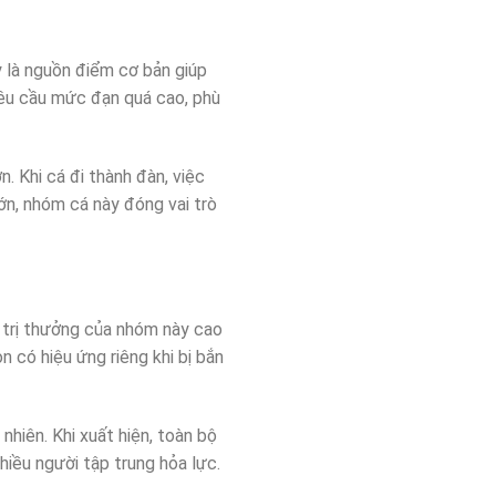
y là nguồn điểm cơ bản giúp
 yêu cầu mức đạn quá cao, phù
. Khi cá đi thành đàn, việc
lớn, nhóm cá này đóng vai trò
 trị thưởng của nhóm này cao
 có hiệu ứng riêng khi bị bắn
hiên. Khi xuất hiện, toàn bộ
hiều người tập trung hỏa lực.