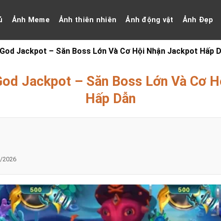
ủ
Ảnh Meme
Ảnh thiên nhiên
Ảnh động vật
Ảnh Đẹp
 God Jackpot – Săn Boss Lớn Và Cơ Hội Nhận Jackpot Hấp 
 God Jackpot – Săn Boss Lớn Và Cơ H
Hấp Dẫn
/2026