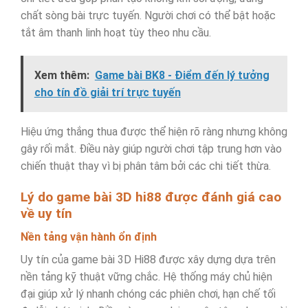
chất sòng bài trực tuyến. Người chơi có thể bật hoặc
tắt âm thanh linh hoạt tùy theo nhu cầu.
Xem thêm:
Game bài BK8 - Điểm đến lý tưởng
cho tín đồ giải trí trực tuyến
Hiệu ứng thắng thua được thể hiện rõ ràng nhưng không
gây rối mắt. Điều này giúp người chơi tập trung hơn vào
chiến thuật thay vì bị phân tâm bởi các chi tiết thừa.
Lý do game bài 3D hi88 được đánh giá cao
về uy tín
Nền tảng vận hành ổn định
Uy tín của game bài 3D Hi88 được xây dựng dựa trên
nền tảng kỹ thuật vững chắc. Hệ thống máy chủ hiện
đại giúp xử lý nhanh chóng các phiên chơi, hạn chế tối