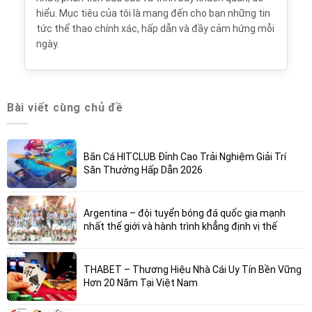
hiểu. Mục tiêu của tôi là mang đến cho bạn những tin
tức thể thao chính xác, hấp dẫn và đầy cảm hứng mỗi
ngày.
Bài viết cùng chủ đề
Bắn Cá HITCLUB Đỉnh Cao Trải Nghiệm Giải Trí
Săn Thưởng Hấp Dẫn 2026
Argentina – đội tuyển bóng đá quốc gia mạnh
nhất thế giới và hành trình khẳng định vị thế
THABET – Thương Hiệu Nhà Cái Uy Tín Bền Vững
Hơn 20 Năm Tại Việt Nam