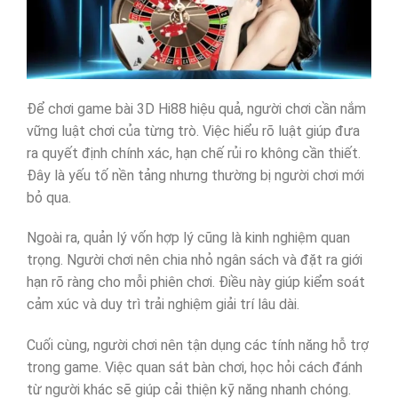
Để chơi game bài 3D Hi88 hiệu quả, người chơi cần nắm
vững luật chơi của từng trò. Việc hiểu rõ luật giúp đưa
ra quyết định chính xác, hạn chế rủi ro không cần thiết.
Đây là yếu tố nền tảng nhưng thường bị người chơi mới
bỏ qua.
Ngoài ra, quản lý vốn hợp lý cũng là kinh nghiệm quan
trọng. Người chơi nên chia nhỏ ngân sách và đặt ra giới
hạn rõ ràng cho mỗi phiên chơi. Điều này giúp kiểm soát
cảm xúc và duy trì trải nghiệm giải trí lâu dài.
Cuối cùng, người chơi nên tận dụng các tính năng hỗ trợ
trong game. Việc quan sát bàn chơi, học hỏi cách đánh
từ người khác sẽ giúp cải thiện kỹ năng nhanh chóng.