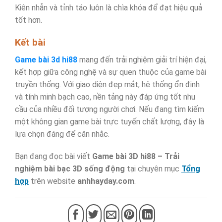
Kiên nhẫn và tỉnh táo luôn là chìa khóa để đạt hiệu quả
tốt hơn.
Kết bài
Game bài 3d hi88
mang đến trải nghiệm giải trí hiện đại,
kết hợp giữa công nghệ và sự quen thuộc của game bài
truyền thống. Với giao diện đẹp mắt, hệ thống ổn định
và tính minh bạch cao, nền tảng này đáp ứng tốt nhu
cầu của nhiều đối tượng người chơi. Nếu đang tìm kiếm
một không gian game bài trực tuyến chất lượng, đây là
lựa chọn đáng để cân nhắc.
Bạn đang đọc bài viết
Game bài 3D hi88 – Trải
nghiệm bài bạc 3D sống động
tại chuyên mục
Tổng
hợp
trên website
anhhayday.com
.