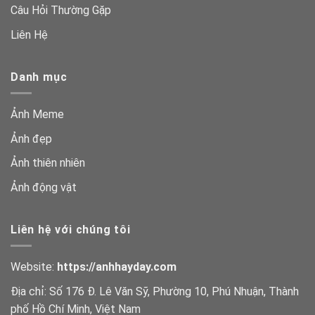
Câu Hỏi Thường Gặp
Liên Hệ
Danh mục
Ảnh Meme
Ảnh đẹp
Ảnh thiên nhiên
Ảnh động vật
Liên hệ với chúng tôi
Website:
https://anhhayday.com
Địa chỉ: Số 176 Đ. Lê Văn Sỹ, Phường 10, Phú Nhuận, Thành
phố Hồ Chí Minh, Việt Nam