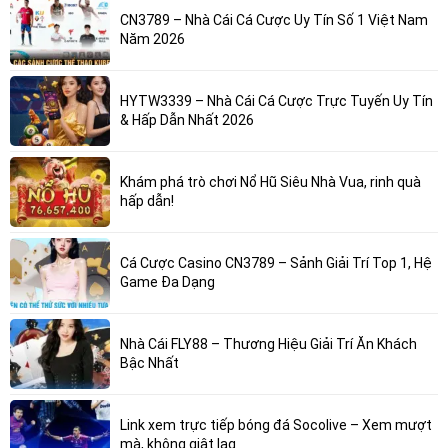
CN3789 – Nhà Cái Cá Cược Uy Tín Số 1 Việt Nam
Năm 2026
HYTW3339 – Nhà Cái Cá Cược Trực Tuyến Uy Tín
& Hấp Dẫn Nhất 2026
Khám phá trò chơi Nổ Hũ Siêu Nhà Vua, rinh quà
hấp dẫn!
Cá Cược Casino CN3789 – Sảnh Giải Trí Top 1, Hệ
Game Đa Dạng
Nhà Cái FLY88 – Thương Hiệu Giải Trí Ăn Khách
Bậc Nhất
Link xem trực tiếp bóng đá Socolive – Xem mượt
mà, không giật lag