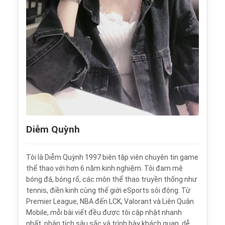
Diễm Quỳnh
Tôi là Diễm Quỳnh 1997 biên tập viên chuyên tin game
thể thao với hơn 6 năm kinh nghiệm. Tôi đam mê
bóng đá, bóng rổ, các môn thể thao truyền thống như
tennis, điền kinh cùng thế giới eSports sôi động. Từ
Premier League, NBA đến LCK, Valorant và Liên Quân
Mobile, mỗi bài viết đều được tôi cập nhật nhanh
nhất, phân tích sâu sắc và trình bày khách quan, dễ