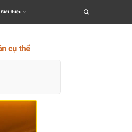
Giới thiệu
án cụ thể