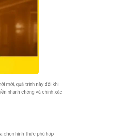
ời mới, quá trình này đôi khi
tiền nhanh chóng và chính xác
lựa chọn hình thức phù hợp