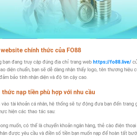
 website chính thức của FO88
g bạn đang truy cập đúng địa chỉ trang web
https://fo88.live/
củ
iao diện chuẩn, bạn sẽ dễ dàng nhận thấy logo, tên thương hiệu
 đảm bảo tính nhận diện và độ tin cậy cao.
thức nạp tiền phù hợp với nhu cầu
 vào tài khoản cá nhân, hệ thống sẽ tự động đưa bạn đến trang g
hực hiện các thao tác sau:
ong muốn, có thể là chuyển khoản ngân hàng, thẻ cào điện thoại 
nhân được yêu cầu và điền số tiền bạn muốn nạp để hoàn tất bướ