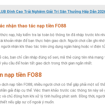
UB Đỉnh Cao Trải Nghiệm Giải Trí Săn Thưởng Hấp Dẫn 202
xác nhận thao tác nạp tiền FO88
hức nạp, hãy kiểm tra lại toàn bộ thông tin đã nhập trước khi nh
ài khoản nhận để bạn thực hiện giao dịch. Người chơi cần ghi nh
n người nhận khi thao tác trên ứng dụng ngân hàng hoặc ví điện t
hẻ cào, bạn chỉ cần nhập đúng số seri, mã thẻ cùng tên nhà mạng
 yêu cầu để hoàn tất giao dịch trong thời gian ngắn nhất.
n nạp tiền FO88
o dịch nạp tiền FO88, nhiều người chơi có thể gặp phải một số th
hần giải đáp cụ thể. Việc tham khảo trước các thông tin này sẽ g
c và chủ động hơn khi xử lý tình huống phát sinh. Đồng thời, ngư
thiết nếu gặp sự cố ngoài ý muốn.