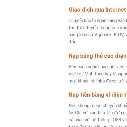
Giao dịch qua Interne
Chuyển khoản ngân hàng vẫn l
tác trực tuyến thông qua ứng
hàng lớn như Agribank, BIDV, 
đối.
Nạp bằng thẻ cào điện
Bên cạnh ngân hàng, hội viên
Viettel, Mobifone hay Vinapho
một khoản phí nhỏ được trừ và
Nạp tiền bằng ví điện 
Nếu không muốn chuyển khoản 
lợi. Chỉ với vài thao tác đơn 
cá nhân với hệ thống FO88 v
thức được nhiều người ưa chuộ