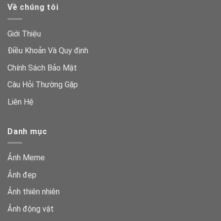
Về chúng tôi
Giới Thiệu
Điều Khoản Và Quy định
Chính Sách Bảo Mật
Câu Hỏi Thường Gặp
Liên Hệ
Danh mục
Ảnh Meme
Ảnh đẹp
Ảnh thiên nhiên
Ảnh động vật