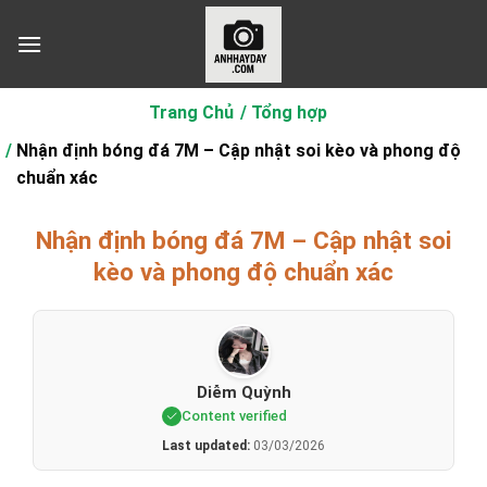
Chuyển
đến
nội
dung
Trang Chủ
Tổng hợp
Nhận định bóng đá 7M – Cập nhật soi kèo và phong độ
chuẩn xác
Nhận định bóng đá 7M – Cập nhật soi
kèo và phong độ chuẩn xác
Diễm Quỳnh
Content verified
Last updated:
03/03/2026