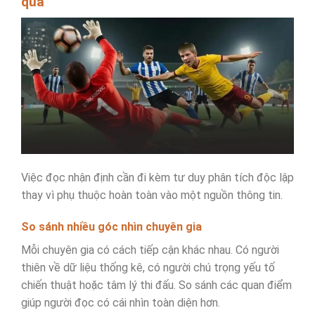
quả
Việc đọc nhận định cần đi kèm tư duy phân tích độc lập
thay vì phụ thuộc hoàn toàn vào một nguồn thông tin.
So sánh nhiều góc nhìn chuyên gia
Mỗi chuyên gia có cách tiếp cận khác nhau. Có người
thiên về dữ liệu thống kê, có người chú trọng yếu tố
chiến thuật hoặc tâm lý thi đấu. So sánh các quan điểm
giúp người đọc có cái nhìn toàn diện hơn.