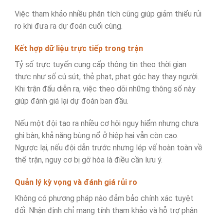
Việc tham khảo nhiều phân tích cũng giúp giảm thiểu rủi
ro khi đưa ra dự đoán cuối cùng.
Kết hợp dữ liệu trực tiếp trong trận
Tỷ số trực tuyến cung cấp thông tin theo thời gian
thực như số cú sút, thẻ phạt, phạt góc hay thay người.
Khi trận đấu diễn ra, việc theo dõi những thông số này
giúp đánh giá lại dự đoán ban đầu.
Nếu một đội tạo ra nhiều cơ hội nguy hiểm nhưng chưa
ghi bàn, khả năng bùng nổ ở hiệp hai vẫn còn cao.
Ngược lại, nếu đội dẫn trước nhưng lép vế hoàn toàn về
thế trận, nguy cơ bị gỡ hòa là điều cần lưu ý.
Quản lý kỳ vọng và đánh giá rủi ro
Không có phương pháp nào đảm bảo chính xác tuyệt
đối. Nhận định chỉ mang tính tham khảo và hỗ trợ phân