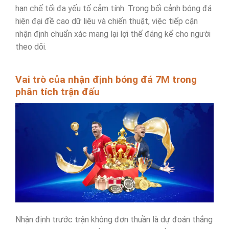
hạn chế tối đa yếu tố cảm tính. Trong bối cảnh bóng đá
hiện đại đề cao dữ liệu và chiến thuật, việc tiếp cận
nhận định chuẩn xác mang lại lợi thế đáng kể cho người
theo dõi.
Vai trò của nhận định bóng đá 7M trong
phân tích trận đấu
Nhận định trước trận không đơn thuần là dự đoán thắng