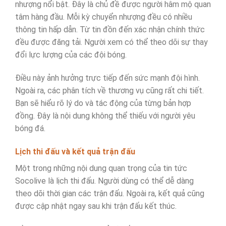
nhượng nổi bật. Đây là chủ đề được người hâm mộ quan
tâm hàng đầu. Mỗi kỳ chuyển nhượng đều có nhiều
thông tin hấp dẫn. Từ tin đồn đến xác nhận chính thức
đều được đăng tải. Người xem có thể theo dõi sự thay
đổi lực lượng của các đội bóng.
Điều này ảnh hưởng trực tiếp đến sức mạnh đội hình.
Ngoài ra, các phân tích về thương vụ cũng rất chi tiết.
Bạn sẽ hiểu rõ lý do và tác động của từng bản hợp
đồng. Đây là nội dung không thể thiếu với người yêu
bóng đá.
Lịch thi đấu và kết quả trận đấu
Một trong những nội dung quan trọng của tin tức
Socolive là lịch thi đấu. Người dùng có thể dễ dàng
theo dõi thời gian các trận đấu. Ngoài ra, kết quả cũng
được cập nhật ngay sau khi trận đấu kết thúc.