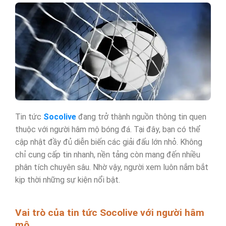
Tin tức
Socolive
đang trở thành nguồn thông tin quen
thuộc với người hâm mộ bóng đá. Tại đây, bạn có thể
cập nhật đầy đủ diễn biến các giải đấu lớn nhỏ. Không
chỉ cung cấp tin nhanh, nền tảng còn mang đến nhiều
phân tích chuyên sâu. Nhờ vậy, người xem luôn nắm bắt
kịp thời những sự kiện nổi bật.
Vai trò của tin tức Socolive với người hâm
mộ