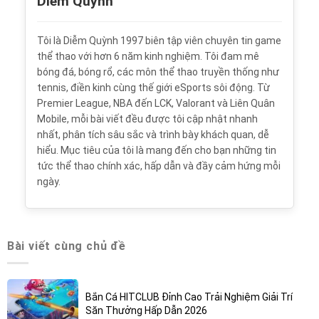
Diễm Quỳnh
Tôi là Diễm Quỳnh 1997 biên tập viên chuyên tin game
thể thao với hơn 6 năm kinh nghiệm. Tôi đam mê
bóng đá, bóng rổ, các môn thể thao truyền thống như
tennis, điền kinh cùng thế giới eSports sôi động. Từ
Premier League, NBA đến LCK, Valorant và Liên Quân
Mobile, mỗi bài viết đều được tôi cập nhật nhanh
nhất, phân tích sâu sắc và trình bày khách quan, dễ
hiểu. Mục tiêu của tôi là mang đến cho bạn những tin
tức thể thao chính xác, hấp dẫn và đầy cảm hứng mỗi
ngày.
Bài viết cùng chủ đề
Bắn Cá HITCLUB Đỉnh Cao Trải Nghiệm Giải Trí
Săn Thưởng Hấp Dẫn 2026