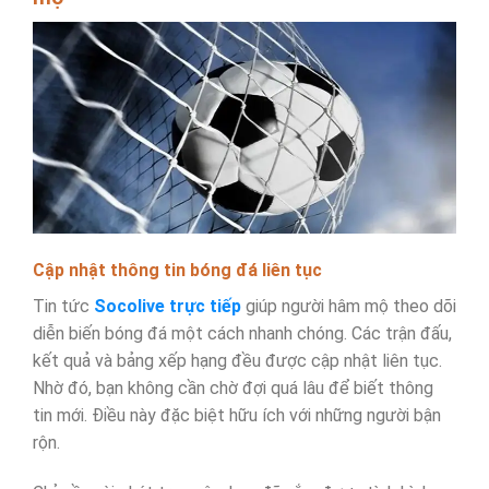
Cập nhật thông tin bóng đá liên tục
Tin tức
Socolive trực tiếp
giúp người hâm mộ theo dõi
diễn biến bóng đá một cách nhanh chóng. Các trận đấu,
kết quả và bảng xếp hạng đều được cập nhật liên tục.
Nhờ đó, bạn không cần chờ đợi quá lâu để biết thông
tin mới. Điều này đặc biệt hữu ích với những người bận
rộn.