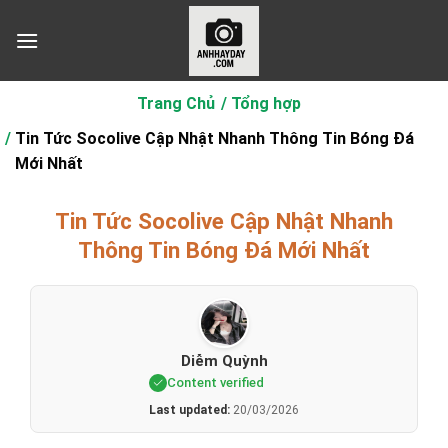
Chuyển
đến
nội
dung
Trang Chủ
Tổng hợp
Tin Tức Socolive Cập Nhật Nhanh Thông Tin Bóng Đá
Mới Nhất
Tin Tức Socolive Cập Nhật Nhanh
Thông Tin Bóng Đá Mới Nhất
Diễm Quỳnh
Content verified
Last updated:
20/03/2026