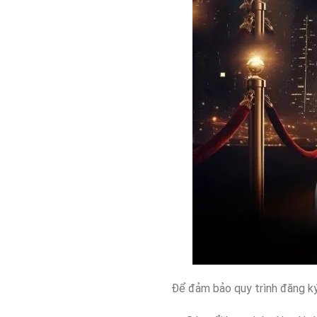
Để đảm bảo quy trình đăng ký 