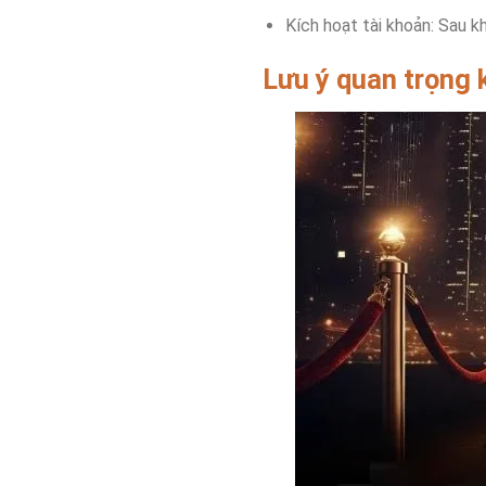
Kích hoạt tài khoản: Sau k
Lưu ý quan trọng 