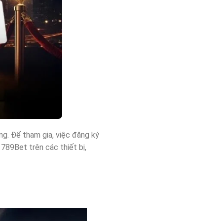
ng. Để tham gia, việc đăng ký
 789Bet trên các thiết bị,