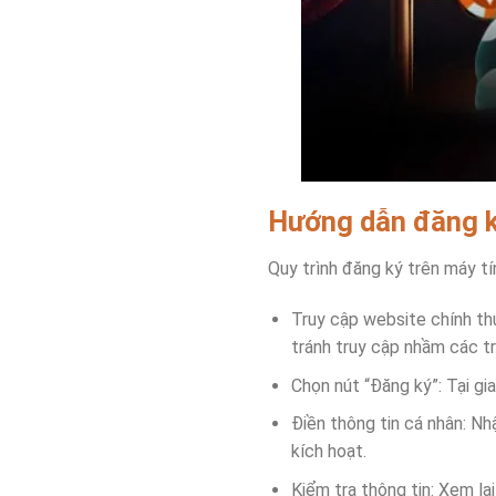
Hướng dẫn đăng k
Quy trình đăng ký trên máy tí
Truy cập website chính th
tránh truy cập nhầm các t
Chọn nút “Đăng ký”: Tại gi
Điền thông tin cá nhân: Nh
kích hoạt.
Kiểm tra thông tin: Xem lại