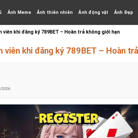
ủ
Ảnh Meme
Ảnh thiên nhiên
Ảnh động vật
Ảnh Đẹp
h viên khi đăng ký 789BET – Hoàn trả không giới hạn
h viên khi đăng ký 789BET – Hoàn trả
/2026