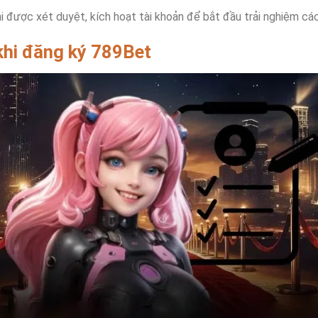
hi được xét duyệt, kích hoạt tài khoản để bắt đầu trải nghiệm cá
khi đăng ký 789Bet