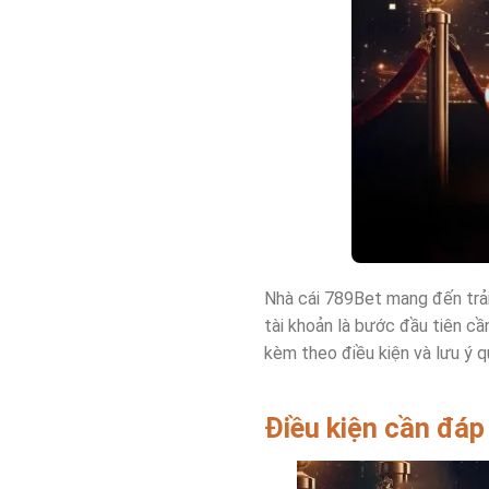
Nhà cái 789Bet mang đến trải 
tài khoản là bước đầu tiên cần
kèm theo điều kiện và lưu ý q
Điều kiện cần đáp