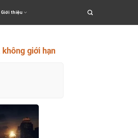
Giới thiệu
 không giới hạn