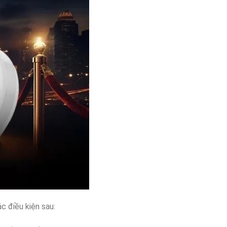
c điều kiện sau: