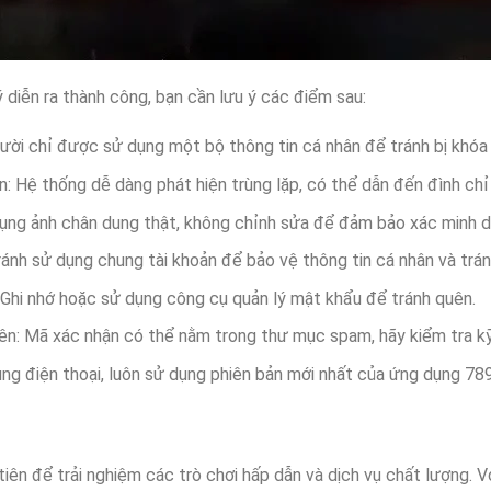
 diễn ra thành công, bạn cần lưu ý các điểm sau:
ười chỉ được sử dụng một bộ thông tin cá nhân để tránh bị khóa 
n: Hệ thống dễ dàng phát hiện trùng lặp, có thể dẫn đến đình chỉ 
dụng ảnh chân dung thật, không chỉnh sửa để đảm bảo xác minh d
ránh sử dụng chung tài khoản để bảo vệ thông tin cá nhân và trá
 Ghi nhớ hoặc sử dụng công cụ quản lý mật khẩu để tránh quên.
ên: Mã xác nhận có thể nằm trong thư mục spam, hãy kiểm tra kỹ
ng điện thoại, luôn sử dụng phiên bản mới nhất của ứng dụng 78
ên để trải nghiệm các trò chơi hấp dẫn và dịch vụ chất lượng. Vớ