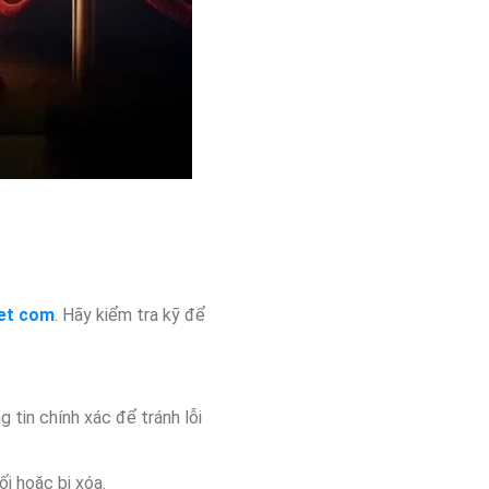
et com
. Hãy kiểm tra kỹ để
 tin chính xác để tránh lỗi
ối hoặc bị xóa.