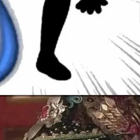
Đang mở
https://anhhayday.com/meme-doi/