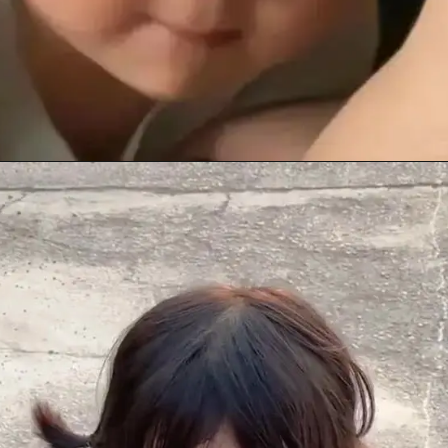
Đang mở
https://anhhayday.com/meme-doi/