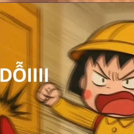
Đang mở
https://anhhayday.com/meme-doi/