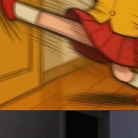
Đang mở
https://anhhayday.com/meme-doi/