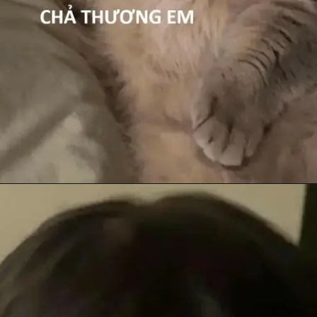
Đang mở
https://anhhayday.com/meme-doi/