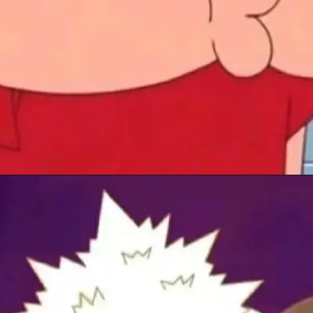
Đang mở
https://anhhayday.com/meme-doi/