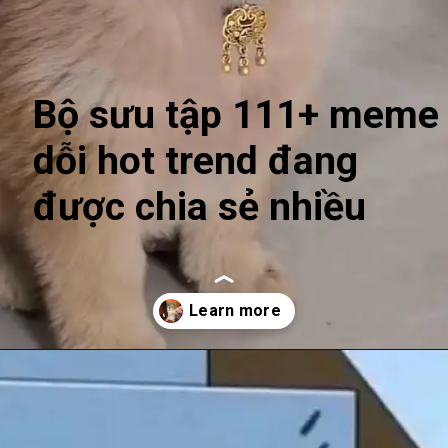
Bộ sưu tập 111+ meme
dỗi hot trend đang
được chia sẻ nhiều
Đang mở
https://anhhayday.com/meme-doi/