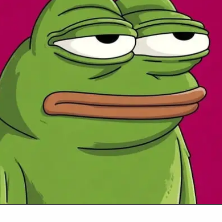
Đang mở
https://anhhayday.com/meme-doi/