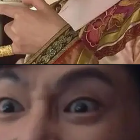
Đang mở
https://anhhayday.com/meme-doi/