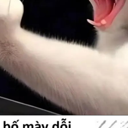
Đang mở
https://anhhayday.com/meme-doi/