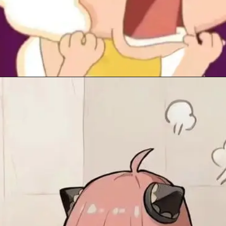
Đang mở
https://anhhayday.com/meme-doi/