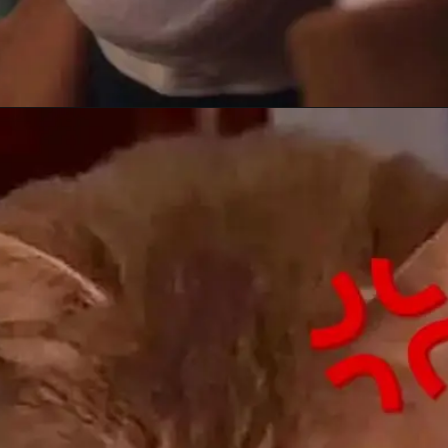
Đang mở
https://anhhayday.com/meme-doi/