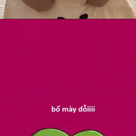
Đang mở
https://anhhayday.com/meme-doi/