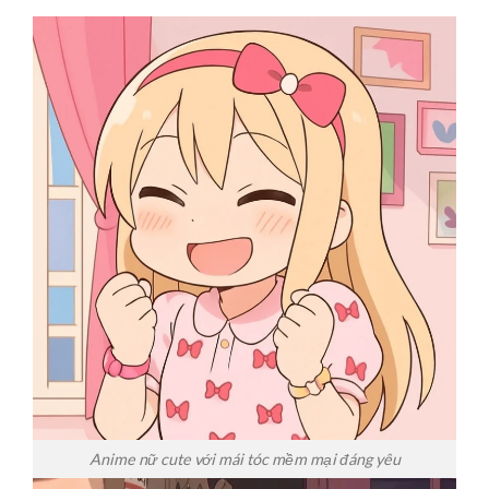
Anime nữ cute với mái tóc mềm mại đáng yêu