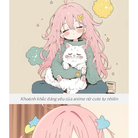
Khoảnh khắc đáng yêu của anime nữ cute tự nhiên