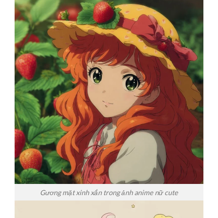
Gương mặt xinh xắn trong ảnh anime nữ cute