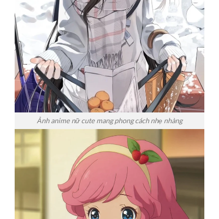
Ảnh anime nữ cute mang phong cách nhẹ nhàng