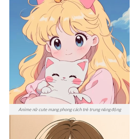
Anime nữ cute mang phong cách trẻ trung năng động