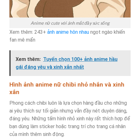
Anime nữ cute với ánh mắt đầy sức sống
Xem thêm: 243+
ảnh anime hôn nhau
ngọt ngào khiến
fan mê mẩn
Xem thêm:
Tuyển chọn 100+ ảnh anime hầu
gái đáng yêu và xinh xắn nhất
Hình ảnh anime nữ chibi nhỏ nhắn và xinh
xắn
Phong cách chibi luôn là lựa chọn hàng đầu cho những
ai yêu thích sự tối giản nhưng vẫn đầy nét duyên dáng,
đáng yêu. Những tấm hình nhỏ xinh này rất thích hợp để
bạn dùng làm sticker hoặc trang trí cho trang cá nhân
của mình thêm sinh động.