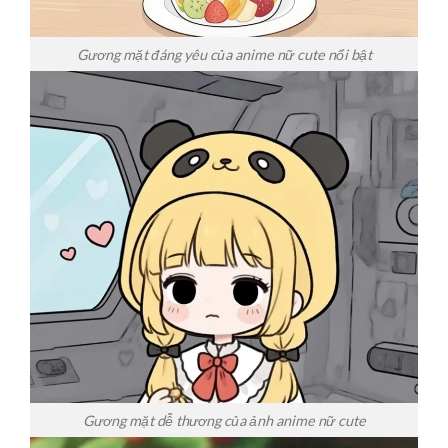
Gương mặt đáng yêu của anime nữ cute nổi bật
Gương mặt dễ thương của ảnh anime nữ cute