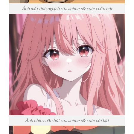
Ánh mắt tinh nghịch của anime nữ cute cuốn hút
Ánh nhìn cuốn hút của anime nữ cute nổi bật