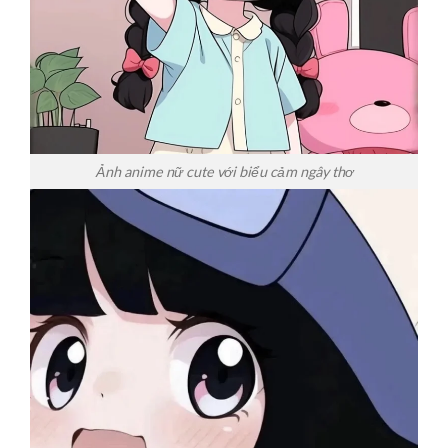
Ảnh anime nữ cute với biểu cảm ngây thơ