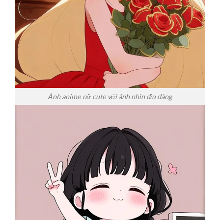
Ảnh anime nữ cute với ánh nhìn dịu dàng