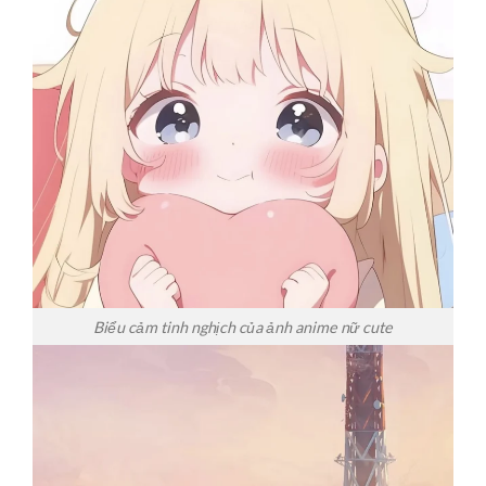
Biểu cảm tinh nghịch của ảnh anime nữ cute