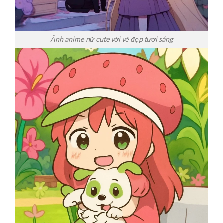
Ảnh anime nữ cute với vẻ đẹp tươi sáng