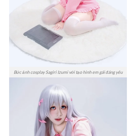
Bức ảnh cosplay Sagiri Izumi với tạo hình em gái đáng yêu