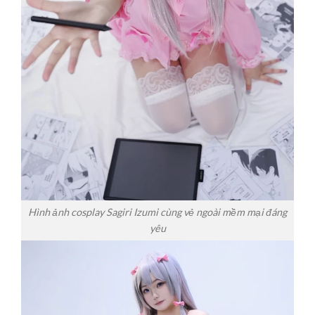
Hình ảnh cosplay Sagiri Izumi cùng vẻ ngoài mềm mại đáng
yêu