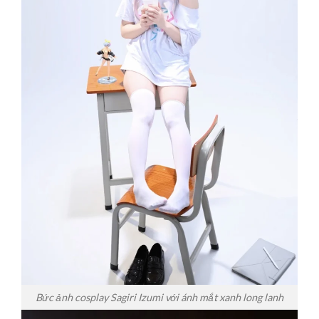
Bức ảnh cosplay Sagiri Izumi với ánh mắt xanh long lanh