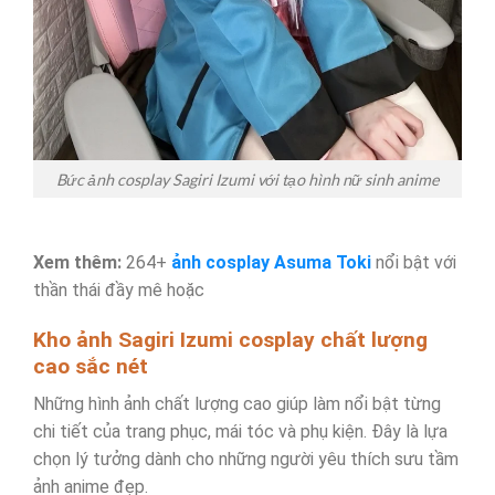
Bức ảnh cosplay Sagiri Izumi với tạo hình nữ sinh anime
Xem thêm:
264+
ảnh cosplay Asuma Toki
nổi bật với
thần thái đầy mê hoặc
Kho ảnh Sagiri Izumi cosplay chất lượng
cao sắc nét
Những hình ảnh chất lượng cao giúp làm nổi bật từng
chi tiết của trang phục, mái tóc và phụ kiện. Đây là lựa
chọn lý tưởng dành cho những người yêu thích sưu tầm
ảnh anime đẹp.