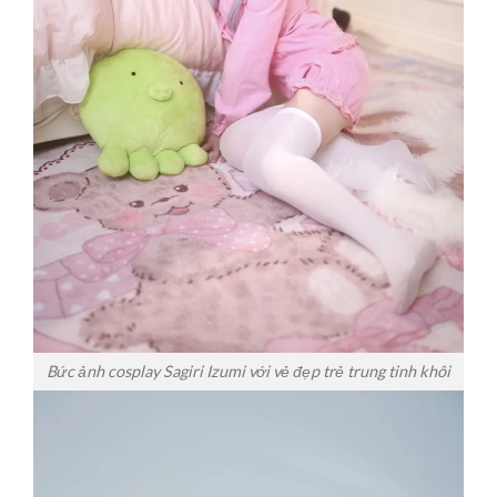
Bức ảnh cosplay Sagiri Izumi với vẻ đẹp trẻ trung tinh khôi