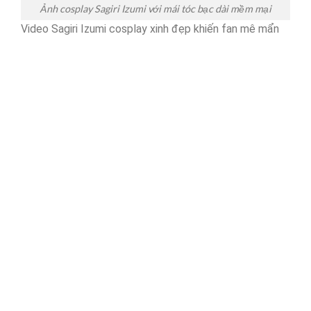
Ảnh cosplay Sagiri Izumi với mái tóc bạc dài mềm mại
Video Sagiri Izumi cosplay xinh đẹp khiến fan mê mẩn