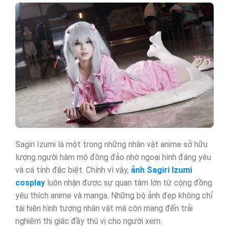
Sagiri Izumi là một trong những nhân vật anime sở hữu
lượng người hâm mộ đông đảo nhờ ngoại hình đáng yêu
và cá tính đặc biệt. Chính vì vậy,
ảnh Sagiri Izumi
cosplay
luôn nhận được sự quan tâm lớn từ cộng đồng
yêu thích anime và manga. Những bộ ảnh đẹp không chỉ
tái hiện hình tượng nhân vật mà còn mang đến trải
nghiệm thị giác đầy thú vị cho người xem.