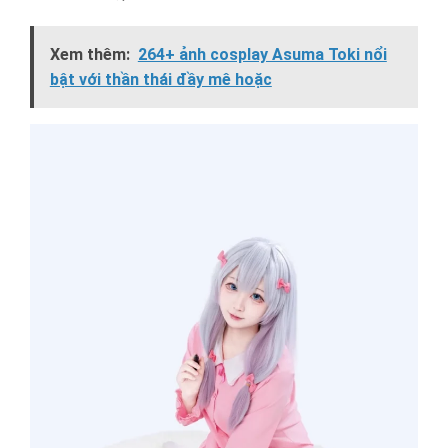
Xem thêm:
264+ ảnh cosplay Asuma Toki nổi
bật với thần thái đầy mê hoặc