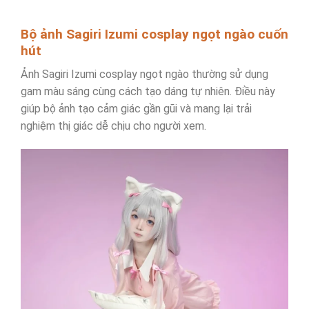
Bộ ảnh Sagiri Izumi cosplay ngọt ngào cuốn
hút
Ảnh Sagiri Izumi cosplay ngọt ngào thường sử dụng
gam màu sáng cùng cách tạo dáng tự nhiên. Điều này
giúp bộ ảnh tạo cảm giác gần gũi và mang lại trải
nghiệm thị giác dễ chịu cho người xem.