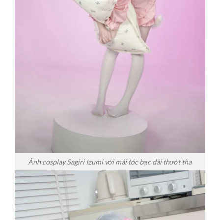
Ảnh cosplay Sagiri Izumi với mái tóc bạc dài thướt tha