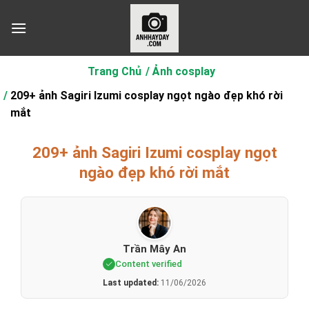
Chuyển
đến
nội
dung
Trang Chủ
Ảnh cosplay
209+ ảnh Sagiri Izumi cosplay ngọt ngào đẹp khó rời
mắt
209+ ảnh Sagiri Izumi cosplay ngọt
ngào đẹp khó rời mắt
Trần Mây An
Content verified
Last updated:
11/06/2026