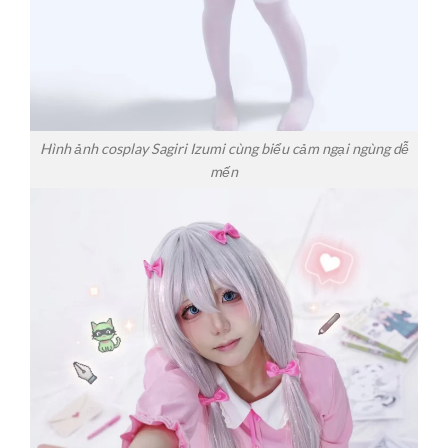
Hình ảnh cosplay Sagiri Izumi cùng biểu cảm ngại ngùng dễ
mến