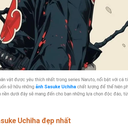
ân vật được yêu thích nhất trong series Naruto, nổi bật với cá 
muốn sở hữu những
ảnh Sasuke Uchiha
chất lượng để thể hiện ph
nh nền dưới đây sẽ mang đến cho bạn những lựa chọn độc đáo, từ 
asuke Uchiha đẹp nhất