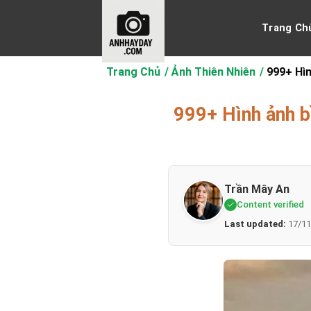
Chuyển
đến
Trang Ch
nội
dung
Trang Chủ
Ảnh Thiên Nhiên
999+ Hìn
999+ Hình ảnh b
Trần Mây An
Content verified
Last updated:
17/11