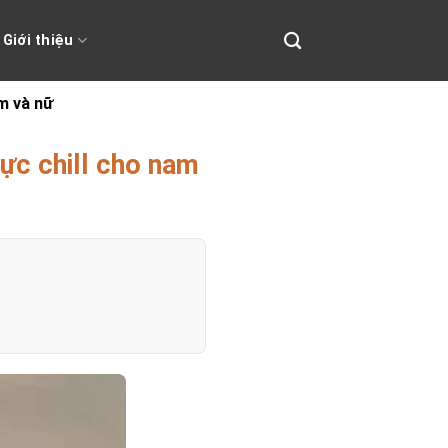
Giới thiệu
m và nữ
ực chill cho nam