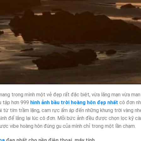
ang trong mình một vẻ đẹp rất đặc biệt, vừa lãng mạn vừa man 
u tập hơn 999
hình ảnh bầu trời hoàng hôn đẹp nhất
cô đơn như
ái từ tím trầm lặng, cam rực ấm áp đến những khung trời vàng n
ình để lắng lại lúc cô đơn. Mỗi bức ảnh đều được chọn lọc kỹ cà
được vibe hoàng hôn đúng gu của mình chỉ trong một lần chạm.
oa
đẹp nhất cho nền điện thoại, máy tính