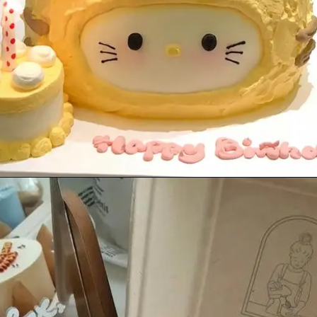
Đang mở
https://anhhayday.com/hinh-anh-banh-sinh-nhat/