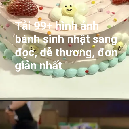
Tải 99+ hình ảnh
bánh sinh nhật sang
đọc, dễ thương, đơn
giản nhất
Đang mở
https://anhhayday.com/hinh-anh-banh-sinh-nhat/