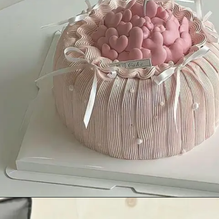
Đang mở
https://anhhayday.com/hinh-anh-banh-sinh-nhat/