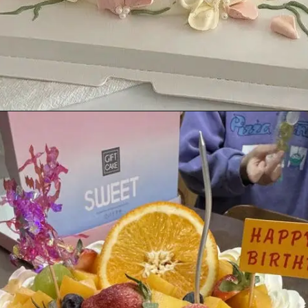
Đang mở
https://anhhayday.com/hinh-anh-banh-sinh-nhat/