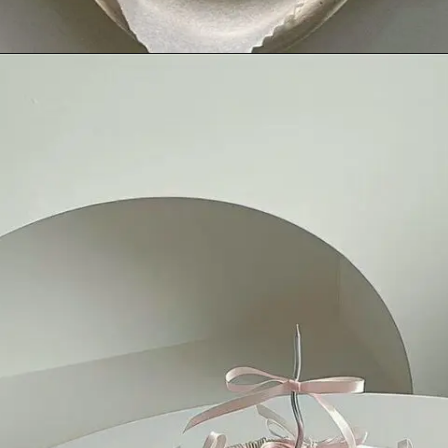
Đang mở
https://anhhayday.com/hinh-anh-banh-sinh-nhat/