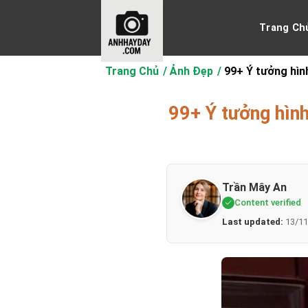
Chuyển
đến
Trang Ch
nội
dung
Trang Chủ
Ảnh Đẹp
99+ Ý tưởng hình
99+ Ý tưởng hình
Trần Mây An
Content verified
Last updated:
13/11