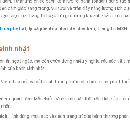
ửi gắm. Từ những chiếc bánh kem rực rỡ, bánh fondant sáng tạo đ
n cảm giác sang trọng, vui tươi và tràn đầy năng lượng tích cực
ạn chọn lựa, trang trí hoặc lưu giữ những khoảnh khắc sinh nhật
h cà phê
hạt, ly cà phê đẹp nhất để check-in, trang trí MXH
sinh nhật
món ăn ngọt ngào, mà còn chứa đựng nhiều ý nghĩa sâu sắc về tìn
ính của bánh sinh nhật:
: Việc thắp nến và cắt bánh tượng trưng cho bước sang một tuổi
 và sự quan tâm
: Mỗi chiếc bánh sinh nhật thể hiện tình cảm, s
 nhận.
hích
: Hình dáng, màu sắc và cách trang trí của bánh thường phản