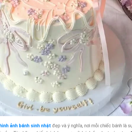
hình
ảnh bánh sinh nhật
đẹp và ý nghĩa, nơi mỗi chiếc bánh là s