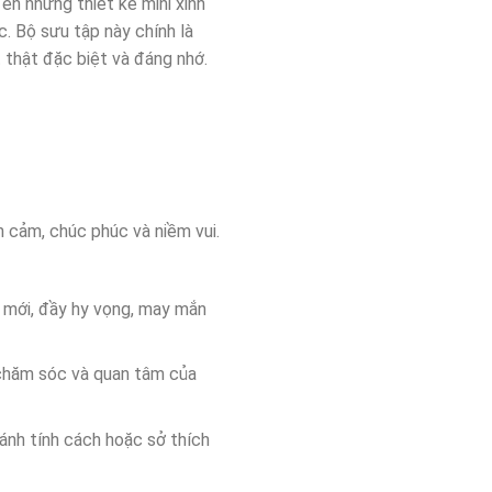
ến những thiết kế mini xinh
. Bộ sưu tập này chính là
 thật đặc biệt và đáng nhớ.
h cảm, chúc phúc và niềm vui.
 mới, đầy hy vọng, may mắn
ự chăm sóc và quan tâm của
 ánh tính cách hoặc sở thích