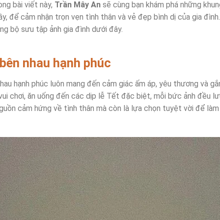
ng bài viết này,
Trần Mây An
sẽ cùng bạn khám phá những khung 
y, để cảm nhận trọn vẹn tình thân và vẻ đẹp bình dị của gia đìn
g bộ sưu tập ảnh gia đình dưới đây.
 bên nhau hạnh phúc
nhau hạnh phúc luôn mang đến cảm giác ấm áp, yêu thương và gắn
ui chơi, ăn uống đến các dịp lễ Tết đặc biệt, mỗi bức ảnh đều l
nguồn cảm hứng về tình thân mà còn là lựa chọn tuyệt vời để làm 