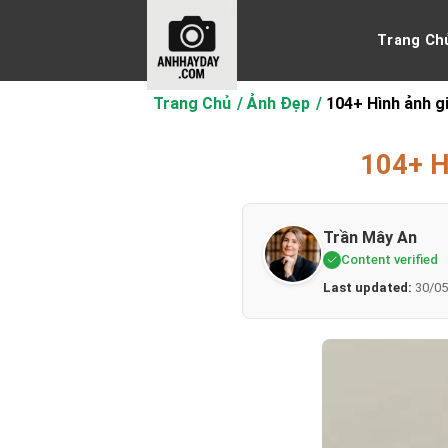
Chuyển
đến
Trang Ch
nội
dung
Trang Chủ
Ảnh Đẹp
104+ Hình ảnh gi
104+ Hì
Trần Mây An
Content verified
Last updated:
30/05