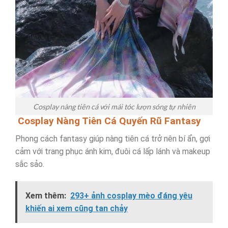
Cosplay nàng tiên cá với mái tóc lượn sóng tự nhiên
Cosplay Nàng Tiên Cá Quyến Rũ Fantasy
Phong cách fantasy giúp nàng tiên cá trở nên bí ẩn, gợi
cảm với trang phục ánh kim, đuôi cá lấp lánh và makeup
sắc sảo.
Xem thêm:
293+ ảnh cosplay mèo đáng yêu
khiến ai xem cũng tan chảy