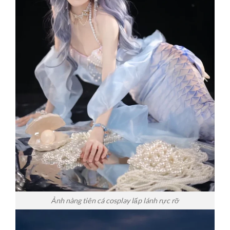
Ảnh nàng tiên cá cosplay lấp lánh rực rỡ